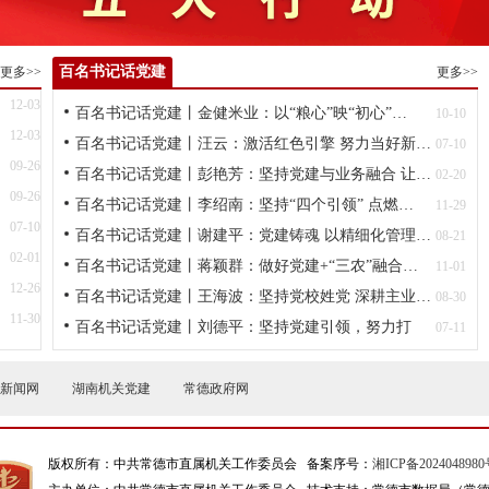
百名书记话党建
更多>>
更多>>
12-03
百名书记话党建丨金健米业：以“粮心”映“初心”…
10-10
12-03
百名书记话党建丨汪云：激活红色引擎 努力当好新…
07-10
09-26
百名书记话党建丨彭艳芳：坚持党建与业务融合 让…
02-20
09-26
百名书记话党建丨李绍南：坚持“四个引领” 点燃…
11-29
07-10
百名书记话党建丨谢建平：党建铸魂 以精细化管理…
08-21
02-01
百名书记话党建丨蒋颖群：做好党建+“三农”融合…
11-01
12-26
百名书记话党建丨王海波：坚持党校姓党 深耕主业…
08-30
11-30
百名书记话党建丨刘德平：坚持党建引领，努力打
07-11
造…
新闻网
湖南机关党建
常德政府网
版权所有：中共常德市直属机关工作委员会 备案序号：
湘ICP备2024048980