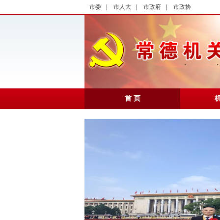
市委
|
市人大
|
市政府
|
市政协
首 页