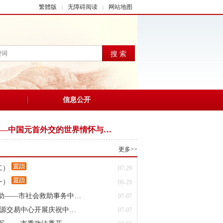
繁體版
无障碍阅读
网站地图
|
|
搜 索
信息公开
—中国元首外交的世界情怀与…
更多>>
二）
07-29
一）
06-29
助——市社会救助事务中…
07-07
资源交易中心开展庆祝中…
07-07