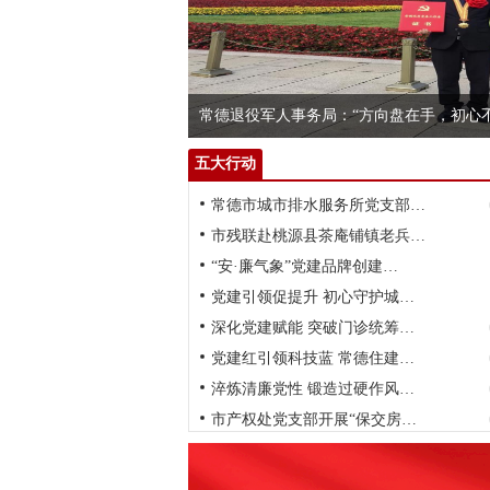
展…
常德退役军人事务局：“方向盘在手，初心
五大行动
常德市城市排水服务所党支部…
市残联赴桃源县茶庵铺镇老兵…
“安·廉气象”党建品牌创建…
党建引领促提升 初心守护城…
深化党建赋能 突破门诊统筹…
党建红引领科技蓝 常德住建…
淬炼清廉党性 锻造过硬作风…
市产权处党支部开展“保交房…