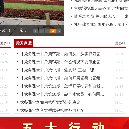
光影铸魂忆峥嵘 四渡精神砺铁
常德退役军人事务局：“方向盘
情系老党员 关怀暖人心 ——常
礼赞建党105 周年征程，实
不改”！——常…
礼赞建党105 周年征程，实干守
1
2
3
4
5
党务课堂
更多>>
更多>>
【党务课堂】总第55期：如何从严从实抓好党…
06-29
06-29
【党务课堂】总第54期：什么情况下要停止党…
11-26
03-05
【党务课堂】总第53期：党支部“三会一课”…
11-18
03-05
【党务课堂】总第52期：如何开展党委（党组…
11-17
02-10
【党务课堂】总第51期：怎样开展批评和自我…
09-25
02-10
【党务课堂】总第50期：@全体党员，有份网…
05-22
12-15
党务课堂之如何执行党纪处分决定
05-16
11-01
党务课堂之入党手续包括哪些内容？
05-16
11-01