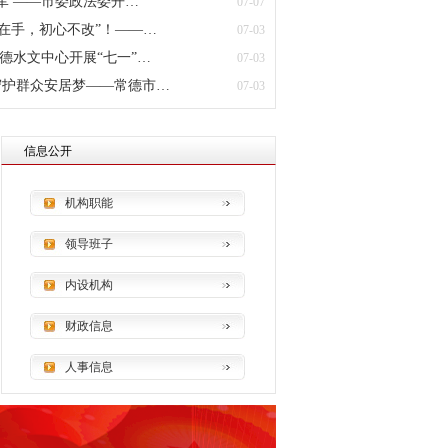
军 ——市委政法委开…
07-07
在手，初心不改”！——…
07-03
德水文中心开展“七一”…
07-03
干守护群众安居梦——常德市…
07-03
护群众安居梦——常德市住…
学法明责守底线 青春护
信息公开
机构职能
领导班子
内设机构
财政信息
人事信息