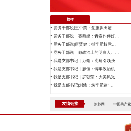
榜样
党务干部说|王中美：党旗飘田埂 …
党务干部说｜蹇黎娜：青春作伴好…
党务干部说|唐贤健：抓牢党校党…
党务干部说｜做政治上的明白人、…
我是支部书记｜万鲲：党建引领强…
我是支部书记｜廖佳：铸牢政治机…
我是支部书记｜罗朝荣：大美风光…
我是支部书记|刘臻：筑牢党建“…
友情链接
旗帜网
中国共产党