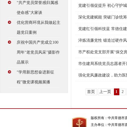
“共产党员荣誉感归属感
党建引领促提升 初心守护
使命感”大家谈
深化党建赋能 突破门诊统
优化营商环境从我做起主
党建红引领科技蓝 常德住建
题党日案例
淬炼清廉党性 锻造过硬作
庆祝中国共产党成立100
市产权处党支部开展“保交房
周年“老党员风采”摄影作
品展示
市住建局系统党员志愿者开
“学用新思想奋进新征
强化党风廉政建设，助力医院
程”微党课视频展播
首页
上一页
1
2
版权所有：中共常德市
主办单位：中共常德市