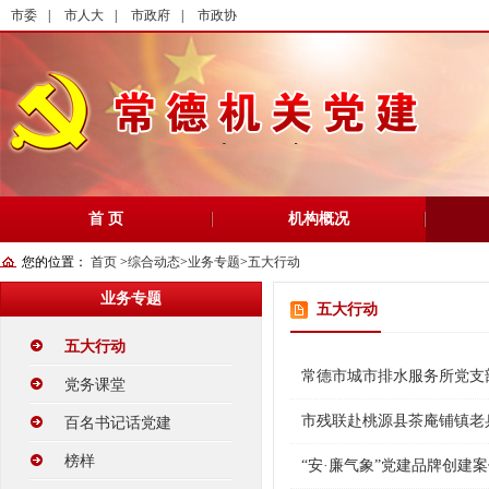
市委
|
市人大
|
市政府
|
市政协
首 页
机构概况
您的位置：
首页
>
综合动态
>
业务专题
>
五大行动
业务专题
五大行动
五大行动
常德市城市排水服务所党支
党务课堂
市残联赴桃源县茶庵铺镇老
百名书记话党建
榜样
“安·廉气象”党建品牌创建