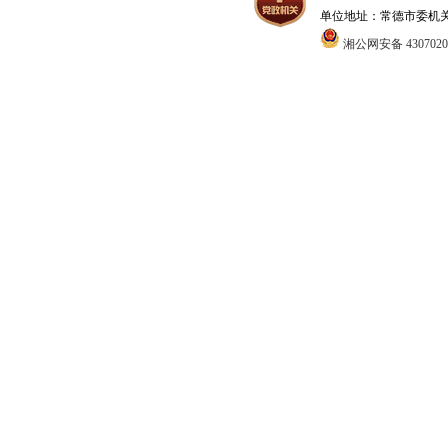
单位地址：常德市委机关1号办
湘公网安备 4307020