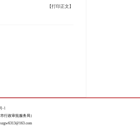
【打印正文】
号-1
德市行政审批服务局）
6313@163.com