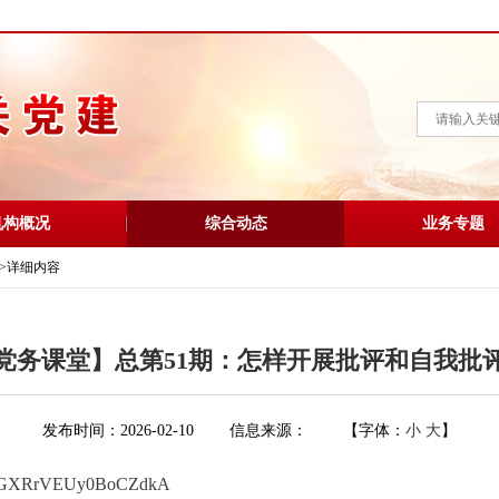
机构概况
综合动态
业务专题
>
详细内容
党务课堂】总第51期：怎样开展批评和自我批
发布时间：2026-02-10
信息来源：
【字体：
小
大
】
FjWbGXRrVEUy0BoCZdkA