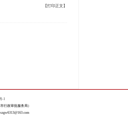
【打印正文】
号-1
德市行政审批服务局）
6313@163.com