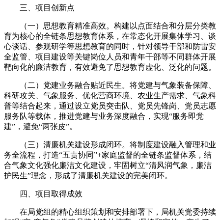
三、项目创新点
（一）思想教育精准高效。
构建以点面结合和分层分类教
育为核心的全链条思想教育体系，在常态化开展集体学习、谈
心谈话、参观研学等思想教育的同时，针对领导干部和防雷安
全监管、项目建设等关键岗位人员和青年干部等不同群体开展
靶向化的廉洁教育，有效避免了思想教育虚化、泛化的问题。
（二）党建业务融合贴近民生。
将党建与气象装备保障、
科研攻关、气象服务、优化营商环境、农业生产需求、气象科
普等结合起来，通过设立党员突击队、党员先锋岗、党员志愿
服务队等载体，推进党建与业务深度融合，实现“服务即党
建”，避免“两张皮”。
（三）清廉机关建设形成闭环。
将制度建设融入管理和业
务全流程，打造“五责协同”+家庭监督的全链条监督体系，结
合气象文化强化廉洁文化建设，牢固树立“清风润气象，廉洁
护民生”理念，形成了清廉机关建设的完美闭环。
四、项目取得成效
在局党组的精心组织策划和安排部署下，局机关
党委持续