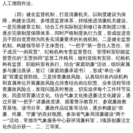
人工增雨作业。
（四）健全监督机制，打造清廉机关。
以制度建设为保
障，构建全流程、多维度监督体系，持续推进清廉机关建设。
一是完善建章立制。结合工作实际制定和修订各类制度22项，
逐步完善制度保障体系，同时严格制度执行力度，形成促进党
员干部自觉贯彻为民务实清廉要求的长效机制。二是健全监督
机制。
构建领导班子主体责任、“一把手”第一责任人责任、班
子成员“一岗双责”、纪检机构专责监督责任、管理科室职能监
督责任的“五责协同”监督工作格局，做到党组有安排、纪检机
构有监督、职能科室有执行。结合“家庭助廉”活动，组织家属
参与廉洁座谈，签订《家庭助廉承诺书》，形成“单位+家
庭”双重监督防线。三是排查廉政风险。认真组织各内设机构
和直属单位开展廉政风险点排查结合岗位职责、业务流程等排
查廉政风险点，发现问题及时整改，切实追求每个工作环节实
效。四是培育廉洁文化。结合气象文化推进廉洁文化建设，通
过开展“一把手” 讲廉政党课、观看警示教育片、参观廉政教
育基地、读书分享、廉政作品征集等活动，
逐步构建起“崇
廉、尚廉、守廉”的
良好氛围。
参加省气象局清廉建设“两个
一”活动，常德市气象服务中心获评清廉科室，3项原创廉洁文
化作品分获一、二、三等奖。