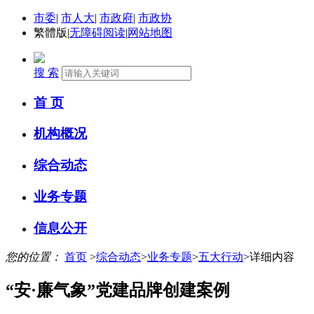
市委
|
市人大
|
市政府
|
市政协
繁體版
|
无障碍阅读
|
网站地图
搜 索
首 页
机构概况
综合动态
业务专题
信息公开
您的位置：
首页
>
综合动态
>
业务专题
>
五大行动
>
详细内容
“安·廉气象”党建品牌创建案例