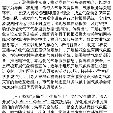
（二）聚焦民生实事，推动党建与业务深度融合。
以群众
需求为导向，将党建工作嵌入气象装备保障、气象服务等关键
环节。一是深入贯彻“观测即服务”理念，成立气象装备保障党
员突击队，研发综合气象观测设备运行监控报警系统，实现气
象观测网络运行24小时监控，出现故障自动报警、及时维护，
确保极端天气下气象监测数据“测得准、传得出”。二是
在市气
象台设立党员先锋岗，组织青年骨干预报员
聚力攻关智能网格
降水预报算法等关键技术
，提升气象服务能力。针对农业气象
服务需求，成立以党员为核心的 “棉情智囊团”，制定《棉花
直播与机收气象适宜度评价规范》，开展棉花全生育期气象服
务。在港中坪村筹建水稻气象科技小院，部署智慧气象监测设
备，推送精准化、本地化的气象服务信息，保障粮食安全。三
是积极开展气象科普宣传，近年来组织开展气象科普进校园、
进乡村、进社区等各类志愿服务活动103场，接待中小学生研
学参观17批，引导人民群众提高科学防灾减灾意识和面对气象
灾害的自救互救能力。市气象局志愿服务队被中国气象学会评
为2024年全国优秀青年志愿服务队。
（三）坚持“人民至上 生命至上”，筑牢安全防线。
深入
开展“人民至上 生命至上”主题实践活动，深化拓展多维度跨
部门的协调机制，筑牢安全防线。一是全力以赴做好气象服
务，助力防灾减灾。今年以来，常德市共发生11次强降雨过