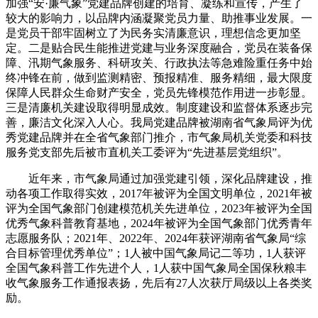
加强
“安·廉气象”党建品牌
创建
的
培育、凝练和宣传
，产生了
较大的影响力
，
以品牌内涵凝聚党员力量、助推事业发展。一
是
党员干部牢固树立了为民务实清廉意识，理想信念更加坚
定。二是贴合民生能推进党建与业务深度融合，党员在装备保
障、汛期气象服务、科研攻关、行政执法等急难险重任务中始
终冲锋在前，做到监测精密、预报精准、服务精细，最大限度
保障人民群众生命财产安全，党员先锋模范作用进一步彰显。
三是清廉机关建设取得明显成效。制度建设和监督体系逐步完
善，廉洁文化深入人心。我局党建品牌被湖南省气象局评为优
秀党建品牌并在全省气象部门推介，市气象局机关党委和科技
服务党支部先后被市直机关工委评为“先进基层党组织”。
近年来，市气象局通过加强党建引领，深化品牌建设，推
动各项工作取得实效，2017年被评为全国文明单位，2021年被
评为全国气象部门创建模范机关先进单位，2023年被评为全国
优秀气象科普教育基地，2024年被评为全国气象部门优秀青年
志愿服务队；2021年、2022年、2024年获评湖南省气象局“综
合目标管理优秀单位”；1人被中国气象局记二等功，1人获评
全国气象科普工作先进个人，1人获中国气象局全国保秋粮丰
收气象服务工作通报表扬，先后有27人次获厅局级以上各类奖
励。