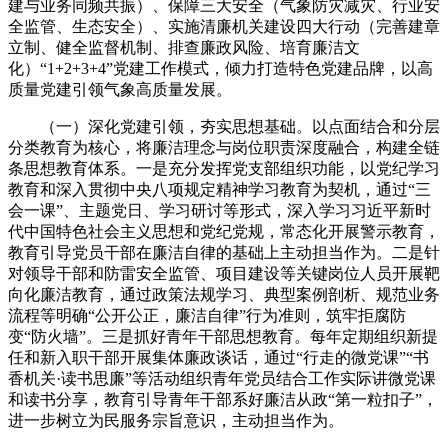
建与业务同频共振）、保障三大安全（气象防灾减灾、行业安
全监管、生态安全）、实施清廉机关建设四大行动（完善建章
立制、健全监督机制、排查廉政风险、培育廉洁文
化）“1+2+3+4”党建工作模式，倾力打造特色党建品牌，以高
质量党建引领气象高质量发展。
（一）深化党建引领，夯实思想基础。
以点面结合和分层
分类教育为核心，将廉洁理念与岗位职责深度融合，构建全链
条思想教育体系。一是充分发挥党支部组织功能，以党纪学习
教育和深入贯彻中央八项规定精神学习教育为契机，通过“三
会一课”、主题党日、学习研讨等形式，深入学习习近平新时
代中国特色社会主义思想和党纪党规，常态化开展警示教育，
教育引导党员干部在廉洁自律的基础上主动担当作为。二是针
对领导干部和防雷安全监管、项目建设等关键岗位人员开展靶
向化廉洁教育，通过政策法规学习、典型案例剖析、规范业务
流程等明确“公开公正，廉洁自律”行为准则，筑牢拒腐防
变“防火墙”。三是抓好青年干部思想教育。每年定期组织新提
任和新入职干部开展集体廉政谈话，通过“行走的微党课”“书
香机关·读书思廉”等活动组织青年党员结合工作实际讲微党课
和读书分享，教育引导青年干部系好廉洁从政“第一粒扣子”，
进一步树立为民服务宗旨意识，主动担当作为。