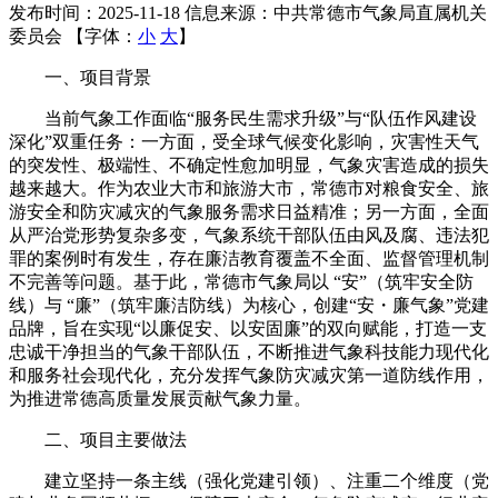
发布时间：2025-11-18
信息来源：中共常德市气象局直属机关
委员会
【字体：
小
大
】
一、项目背景
当前气象工作面临“服务民生需求升级”与“队伍作风建设
深化”双重任务：一方面，受全球气候变化影响，灾害性天气
的突发性、极端性、不确定性愈加明显，气象灾害造成的损失
越来越大。作为农业大市和旅游大市，常德市对粮食安全、旅
游安全和防灾减灾的气象服务需求日益精准；另一方面，全面
从严治党形势复杂多变，气象系统干部队伍由风及腐、违法犯
罪的案例时有发生，存在廉洁教育覆盖不全面、监督管理机制
不完善等问题。基于此，常德市气象局以 “安”（筑牢安全防
线）与 “廉”（筑牢廉洁防线）为核心，创建“安・廉气象”党建
品牌，旨在实现“以廉促安、以安固廉”的双向赋能，打造一支
忠诚干净担当的气象干部队伍，不断推进气象科技能力现代化
和服务社会现代化，充分发挥气象防灾减灾第一道防线作用，
为推进常德高质量发展贡献气象力量。
二、项目主要做法
建立坚持一条主线（强化党建引领）、注重二个维度（党