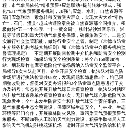
程，市气象局依托“精准预警+应急联动+提前转移”模式，
强
化“631”气象预警服务机制，加强与应急、水利、自然资源等
部门应急联动，紧急转移安置受灾群众，实现大灾大难“零伤
亡”，石门、澧县4起成功避险案例被自然资源部全国推介。积
极做好“五一”小长假、“十一黄金周”、柳叶湖沙滩音乐节、湘
超等节假日和重大活动气象服务保障，确保旅游安全。二是切
实履行社会监管职能，做好行业安全监管。制定《常德市防雷
中介服务机构考核实施细则》和《常德市防雷中介服务机构监
督管理规定》，不定期开展防雷检测中介机构和防雷安全检测
行为现场检查，确保防雷安全检测质量；将全市168家加油
站、烟花爆竹仓库等危险化学品场所纳入防雷安全监管平台，
局领导8次带队赴区县、企业开展安全检查，执法队对重点防
雷场所进行执法检查共68次，发现问题和隐患数3个，均已限
期整改到位，督促对安委办通报的2个防雷重点隐患进行了交
办及销号；常态化开展升放气球日常巡查检查，执法队对辖区
内升放气球资质单位巡查检查87次，无升放气球充装危险气体
现象发生；全年未发生防雷安全和升放气球安全责任事故。三
是气象服务生态文明建设，保障区域生态安全。与林业、生态
环境等部门合作，开展森林防火风险、重污染天气预报预警气
象服务。不断加强人工影响天气能力建设，积极争取
省局人工
影响天气飞机进驻桃花源机场，适时开展大气污染防治和抗旱