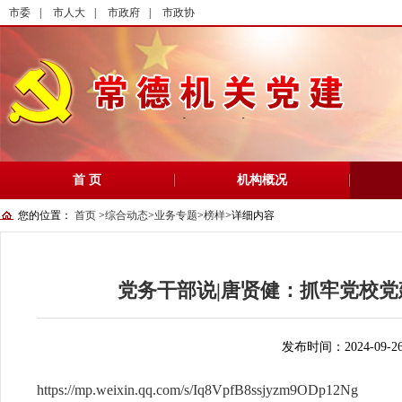
市委
|
市人大
|
市政府
|
市政协
首 页
机构概况
您的位置：
首页
>
综合动态
>
业务专题
>
榜样
>
详细内容
党务干部说|唐贤健：抓牢党校党
发布时间：2024-09-2
https://mp.weixin.qq.com/s/Iq8VpfB8ssjyzm9ODp12Ng