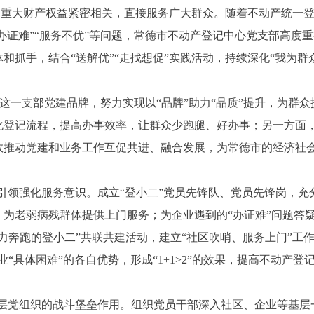
大财产权益紧密相关，直接服务广大群众。随着不动产统一登
“办证难”“服务不优”等问题，常德市不动产登记中心党支部高度
和抓手，结合“送解优”“走找想促”实践活动，持续深化“我为群
一支部党建品牌，努力实现以“品牌”助力“品质”提升，为群
化登记流程，提高办事效率，让群众少跑腿、好办事；另一方面
效推动党建和业务工作互促共进、融合发展，为常德市的经济社
引领强化服务意识。成立“登小二”党员先锋队、党员先锋岗，
，为老弱病残群体提供上门服务；为企业遇到的“办证难”问题答
力奔跑的登小二”共联共建活动，建立“社区吹哨、服务上门”工
“具体困难”的各自优势，形成“1+1>2”的效果，提高不动产登
基层党组织的战斗堡垒作用。组织党员干部深入社区、企业等基层