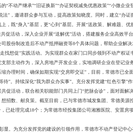
的“不动产继承”“旧证换新”“办证契税减免优惠政策”“小微企业
案说法”，邀请群众参与互动，提高政策知晓度。同时，建立“办证
上，既“身入”基层，更“心到”基层。开展“送政策、解难题、优
联共促活动，深入企业开展“送解优”活动，搭建服务企业高效平
公司股份制改造后不动产抵押融资等8个具体问题，帮助企业解决
展“走找想促”实践活动。为实现群众在家门口同步领到不动产权证
党支部主动作为，深入房地产开发企业，实地调研企业在登记业
缩办理时间，确保如期实现“交房即交证”，目前，常德市已全面
等待”。持续深化“我为群众办实事”。充分发挥党建“红色引擎”作
联共促活动，联合相关职能部门共同上门“把脉会诊”，面对面解
、想招数、献良策。截至目前，已与常德市城发集团、常德美源
个，已处理完成18个；为常德市经投集团公司湘雅医院、安置房项
彰显。为充分发挥党的建设的引领作用，常德市不动产登记中心