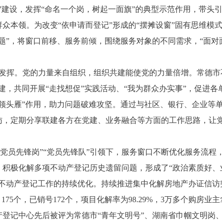
”建设，发挥“命名一个岗，树起一面旗”的典型示范作用，带头
众本领。为改变“依申请而登记”形成的“摆摊设窗”固有思维模式
题”，将窗口前移、服务前倾，围绕服务对象的不同需求，“面对
发挥。党的力量来自组织，组织共建能使党的力量倍增。常德市
建，共同开展“走找想促”实践活动、“我为群众办实事”，促进
“领头雁”作用，助力问题破难攻坚。通过与社区、银行、企业等
访，定期分享联建各方在党建、业务融合等方面的工作思路，让党
党员先锋岗”“党员先锋队”引领下，服务窗口不断优化服务流程
，积极化解多项不动产登记历史遗留问题，形成了“政治素质好、
了不动产登记工作的持续优化。持续推进集中化解房地产办证信访
目175个，已销号172个，项目化解率为98.29%，3万多个购房
登记中心先后被评为常德市“青年文明号”、湖南省巾帼文明岗