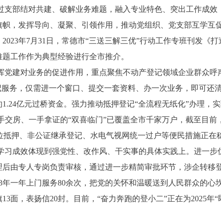
过支部结对共建、破解业务难题，融入专业特色、突出工作成效
旗帜，发挥导向、凝聚、引领作用，推动党组织、党支部互学互
023年7月31日，常德市“三送三解三优”行动工作专班刊发《
难题工作作为典型经验进行全市推介。
挥党建对业务的促进作用，重点聚焦不动产登记领域企业群众呼
登记服务，仅需进一个窗口、提交一套资料、办一次业务，即可还
1.24亿元过桥资金。强力推动抵押登记“全流程无纸化”办理，
一手交房、一手拿证的“双喜临门”已覆盖全市千家万户，截至目前，
”顺位抵押、非公证继承登记、水电气视网统一过户等便民措施正在
学习成效体现到强党性、改作风、干实事的具体实践上。进一步
后由专人专岗负责审核，通过进一步精简审批环节，涉企转移登
23年一年上门服务80余次，把党的关怀和温暖送到人民群众的
旗13面，表扬信20封。目前，“奋力奔跑的登小二”正在为2025