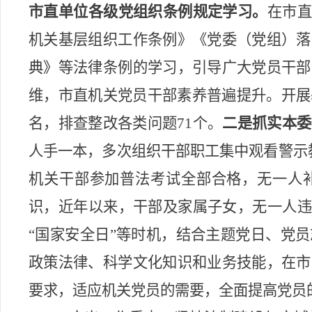
市直单位各级党组织条例规定学习。
在市直
机关基层组织工作条例》《党委（党组）落
典》
等法律条例的学习
，
引导广大党员干部
维，市直机关
党员干部素养普遍提升
。
开展
名，排查整改各类问题71个。
二是
抓
实本委
人手一本
，
多次组织干部
职工集中
观看警示
机关干部参加普法考试全部合格，无一人
识
，
近年以来，
干部及家属子女，无一人违
“国家安全日”等时机，结合
主题党日
、党员
政策法律、科学文化知识和业务技能，
在市
要求，
适应
机关
党员
的
需要，全面提高党员